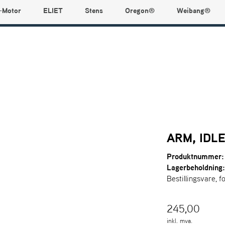
-Motor
ELIET
Stens
Oregon®
Weibang®
ARM, IDL
Produktnummer:
Lagerbeholdning
Bestillingsvare, f
245,00
inkl. mva.