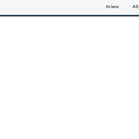
Ariens
AS
Ariens profilbutikk