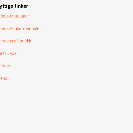
yttige linker
roduktkataloger
riens Brukermanualer
iens profilbutikk
artsRadar
regon
tens