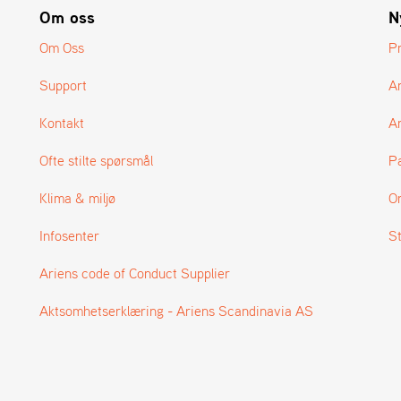
Om oss
N
Om Oss
P
Support
A
Kontakt
Ar
Ofte stilte spørsmål
P
Klima & miljø
O
Infosenter
S
Ariens code of Conduct Supplier
Aktsomhetserklæring - Ariens Scandinavia AS