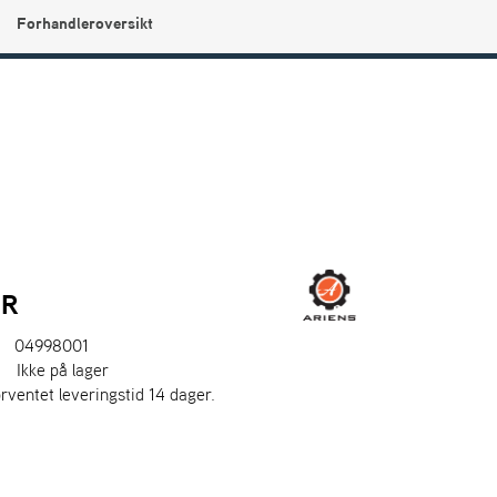
Forhandleroversikt
0
Min side
Infosenter
Favoritter
ER
04998001
:
Ikke på lager
orventet leveringstid 14 dager.