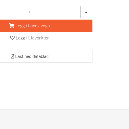
+
Legg i handlevogn
Legg til favoritter
Last ned datablad