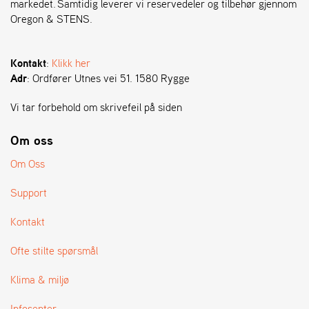
markedet. Samtidig leverer vi reservedeler og tilbehør gjennom
Oregon & STENS.
S
T
E
Kontakt
:
Klikk her
N
Adr
: Ordfører Utnes vei 51. 1580 Rygge
S
Vi tar forbehold om skrivefeil på siden
O
Om oss
R
E
Om Oss
G
O
Support
N
®
Kontakt
Ofte stilte spørsmål
W
E
Klima & miljø
I
B
Infosenter