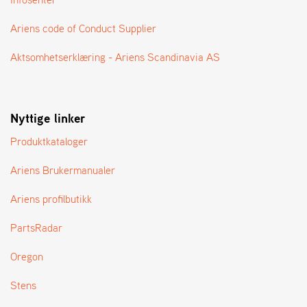
A
N
Ariens code of Conduct Supplier
G
®
Aktsomhetserklæring - Ariens Scandinavia AS
F
O
Nyttige linker
R
H
Produktkataloger
A
N
D
Ariens Brukermanualer
L
E
Ariens profilbutikk
R
O
PartsRadar
V
E
Oregon
R
S
Stens
I
K