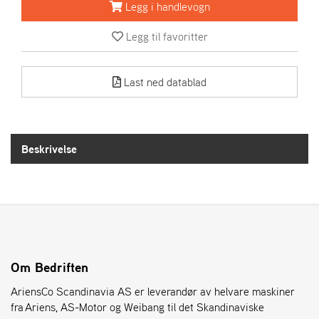
R
Legg i handlevogn
I
E
Legg til favoritter
N
S
Last ned datablad
A
S
-
M
Beskrivelse
O
T
O
R
E
L
Om Bedriften
I
AriensCo Scandinavia AS er leverandør av helvare maskiner
E
T
fra Ariens, AS-Motor og Weibang til det Skandinaviske