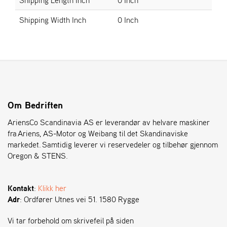
Shipping Width Inch
0 Inch
S
T
E
N
S
O
Om Bedriften
R
E
AriensCo Scandinavia AS er leverandør av helvare maskiner
G
fra Ariens, AS-Motor og Weibang til det Skandinaviske
O
markedet. Samtidig leverer vi reservedeler og tilbehør gjennom
N
Oregon & STENS.
®
Kontakt
:
Klikk her
W
Adr
: Ordfører Utnes vei 51. 1580 Rygge
E
I
B
Vi tar forbehold om skrivefeil på siden