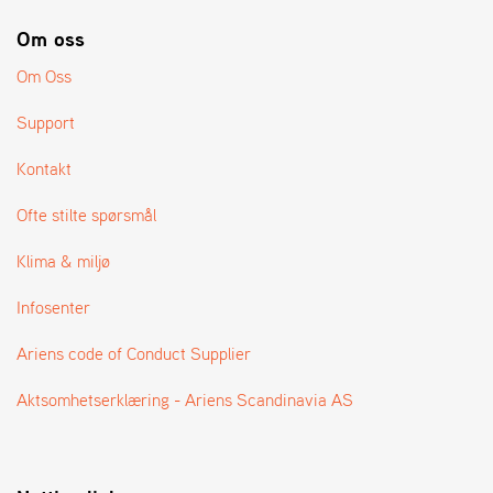
A
N
Om oss
G
®
Om Oss
Support
F
O
Kontakt
R
H
Ofte stilte spørsmål
A
N
Klima & miljø
D
L
Infosenter
E
R
Ariens code of Conduct Supplier
O
V
E
Aktsomhetserklæring - Ariens Scandinavia AS
R
S
I
K