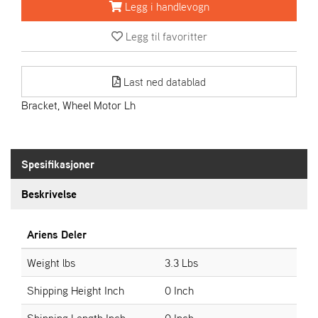
R
Legg i handlevogn
I
E
Legg til favoritter
N
S
Last ned datablad
Bracket, Wheel Motor Lh
A
S
-
M
O
Spesifikasjoner
T
O
Beskrivelse
R
Ariens Deler
E
Weight lbs
3.3 Lbs
L
I
Shipping Height Inch
0 Inch
E
T
Shipping Length Inch
0 Inch