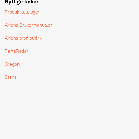
Nyttige linker
T
Produktkataloger
Ariens Brukermanualer
Ariens profilbutikk
PartsRadar
Oregon
Stens