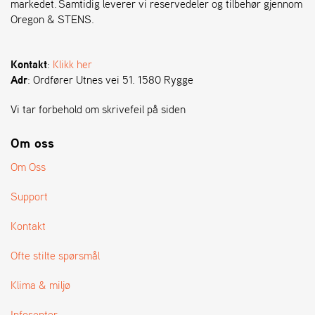
markedet. Samtidig leverer vi reservedeler og tilbehør gjennom
Oregon & STENS.
S
T
E
Kontakt
:
Klikk her
N
Adr
: Ordfører Utnes vei 51. 1580 Rygge
S
Vi tar forbehold om skrivefeil på siden
O
Om oss
R
E
Om Oss
G
O
Support
N
®
Kontakt
Ofte stilte spørsmål
W
E
Klima & miljø
I
B
Infosenter