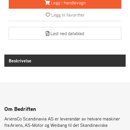
R
Legg i handlevogn
I
E
Legg til favoritter
N
S
Last ned datablad
A
S
-
M
Beskrivelse
O
T
O
R
E
L
Om Bedriften
I
AriensCo Scandinavia AS er leverandør av helvare maskiner
E
T
fra Ariens, AS-Motor og Weibang til det Skandinaviske