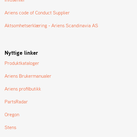
A
N
Ariens code of Conduct Supplier
G
®
Aktsomhetserklæring - Ariens Scandinavia AS
F
O
Nyttige linker
R
H
Produktkataloger
A
N
D
Ariens Brukermanualer
L
E
Ariens profilbutikk
R
O
PartsRadar
V
E
Oregon
R
S
Stens
I
K