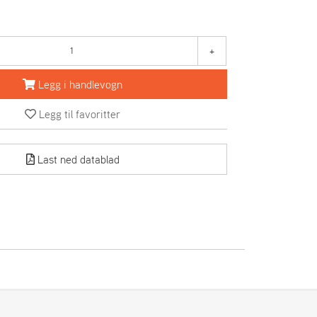
+
Legg i handlevogn
Legg til favoritter
Last ned datablad