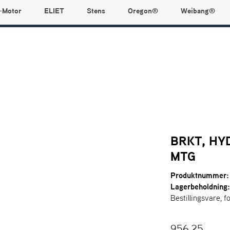
-Motor
ELIET
Stens
Oregon®
Weibang®
BRKT, HY
MTG
Produktnummer:
Lagerbeholdning
Bestillingsvare, f
956,25