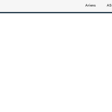
Ariens
AS
Ariens profilbutikk