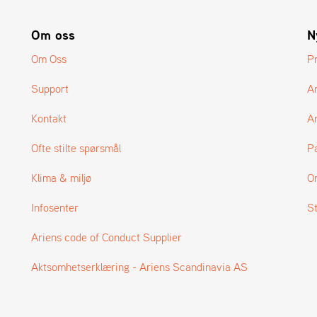
Om oss
N
Om Oss
P
Support
A
Kontakt
Ar
Ofte stilte spørsmål
P
Klima & miljø
O
Infosenter
S
Ariens code of Conduct Supplier
Aktsomhetserklæring - Ariens Scandinavia AS