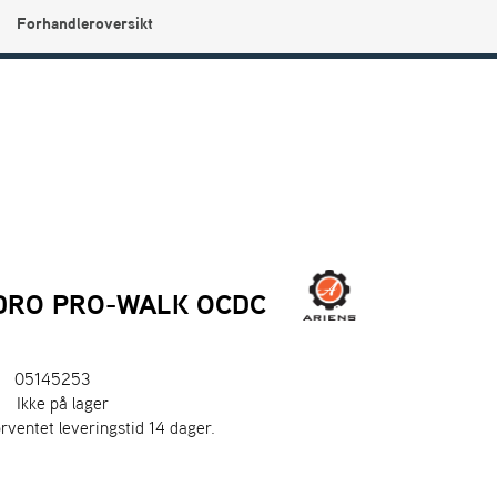
Forhandleroversikt
0
Min side
Infosenter
Favoritter
DRO PRO-WALK OCDC
05145253
:
Ikke på lager
orventet leveringstid 14 dager.