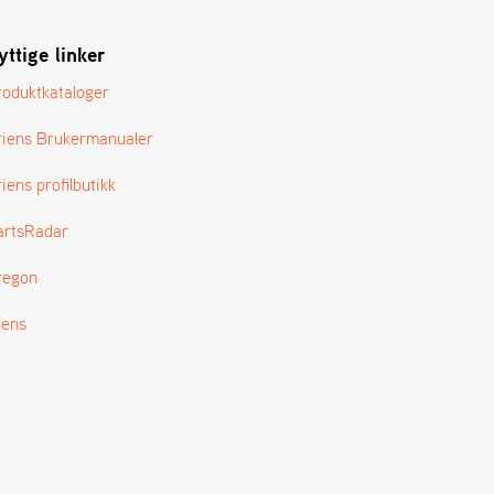
yttige linker
roduktkataloger
riens Brukermanualer
iens profilbutikk
artsRadar
regon
tens