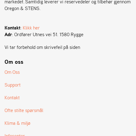
markedet. Samtidig leverer vi reservedeler og tilbehør gjennom
Oregon & STENS.
S
T
E
Kontakt
:
Klikk her
N
Adr
: Ordfører Utnes vei 51. 1580 Rygge
S
Vi tar forbehold om skrivefeil på siden
O
Om oss
R
E
Om Oss
G
O
Support
N
®
Kontakt
Ofte stilte spørsmål
W
E
Klima & miljø
I
B
Infosenter