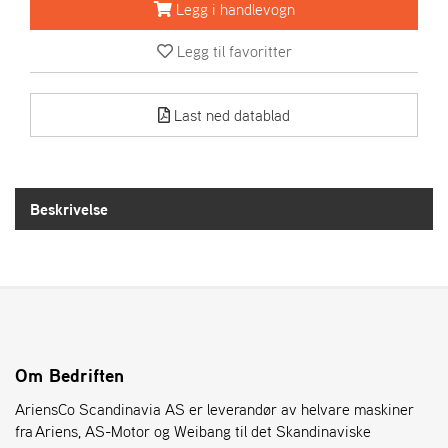
R
Legg i handlevogn
I
E
Legg til favoritter
N
S
Last ned datablad
A
S
-
M
Beskrivelse
O
T
O
R
E
L
Om Bedriften
I
AriensCo Scandinavia AS er leverandør av helvare maskiner
E
T
fra Ariens, AS-Motor og Weibang til det Skandinaviske