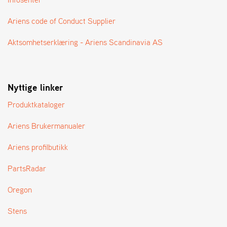
A
N
Ariens code of Conduct Supplier
G
®
Aktsomhetserklæring - Ariens Scandinavia AS
F
O
Nyttige linker
R
H
Produktkataloger
A
N
D
Ariens Brukermanualer
L
E
Ariens profilbutikk
R
O
PartsRadar
V
E
Oregon
R
S
Stens
I
K