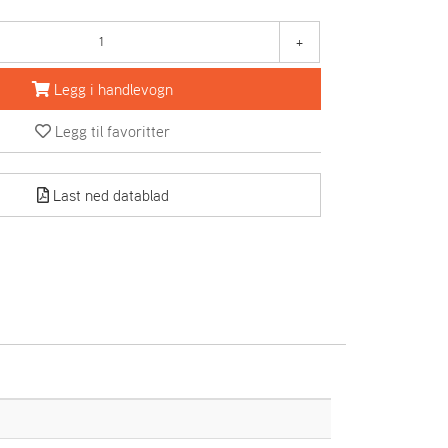
+
Legg i handlevogn
Legg til favoritter
Last ned datablad