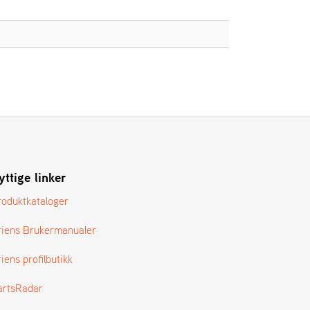
yttige linker
roduktkataloger
riens Brukermanualer
iens profilbutikk
artsRadar