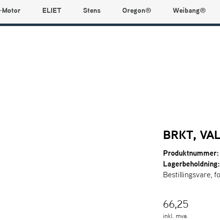
-Motor
ELIET
Stens
Oregon®
Weibang®
BRKT, VA
Produktnummer:
Lagerbeholdning
Bestillingsvare, f
66,25
inkl. mva.