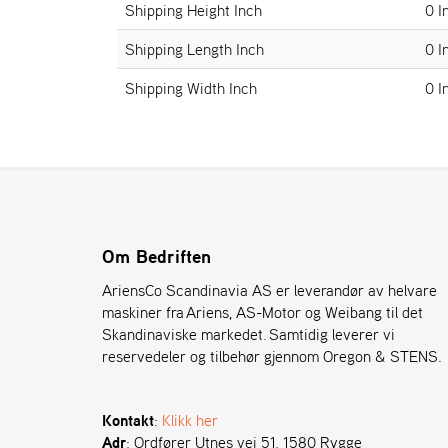
Shipping Height Inch
0 I
Shipping Length Inch
0 I
Shipping Width Inch
0 I
Om Bedriften
AriensCo Scandinavia AS er leverandør av helvare
maskiner fra Ariens, AS-Motor og Weibang til det
Skandinaviske markedet. Samtidig leverer vi
reservedeler og tilbehør gjennom Oregon & STENS.
Kontakt
:
Klikk her
Adr
: Ordfører Utnes vei 51. 1580 Rygge