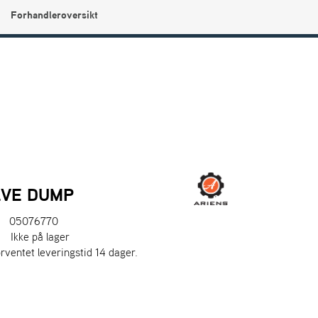
Forhandleroversikt
0
Min side
Infosenter
Favoritter
LVE DUMP
05076770
:
Ikke på lager
orventet leveringstid 14 dager.