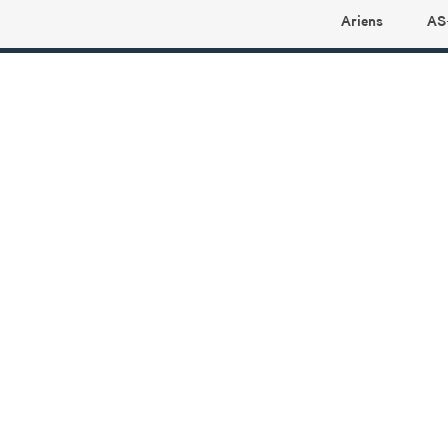
Ariens
AS
Ariens profilbutikk