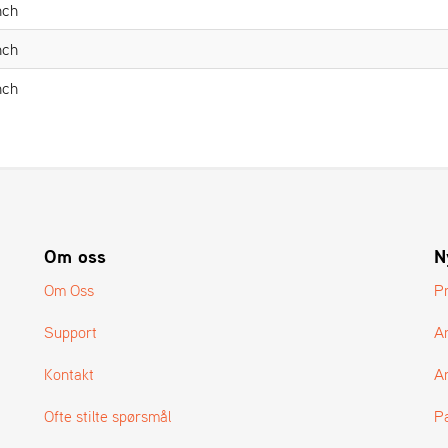
nch
nch
nch
Om oss
N
Om Oss
P
Support
A
Kontakt
Ar
Ofte stilte spørsmål
P