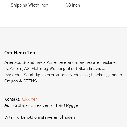
Shipping Width Inch
1.8 Inch
S
T
E
N
S
Om Bedriften
O
R
AriensCo Scandinavia AS er leverandør av helvare maskiner
E
fra Ariens, AS-Motor og Weibang til det Skandinaviske
G
markedet. Samtidig leverer vi reservedeler og tilbehør gjennom
O
Oregon & STENS.
N
®
Kontakt
:
Klikk her
Adr
: Ordfører Utnes vei 51. 1580 Rygge
W
E
Vi tar forbehold om skrivefeil på siden
I
B