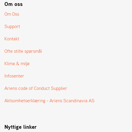
A
Om oss
N
G
Om Oss
®
Support
Kontakt
F
O
R
Ofte stilte spørsmål
H
A
Klima & miljø
N
D
Infosenter
L
E
Ariens code of Conduct Supplier
R
O
Aktsomhetserklæring - Ariens Scandinavia AS
V
E
R
S
I
Nyttige linker
K