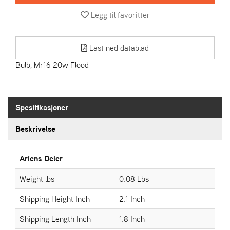
R
I
Legg til favoritter
E
N
S
Last ned datablad
Bulb, Mr16 20w Flood
A
S
-
M
Spesifikasjoner
O
T
Beskrivelse
O
R
Ariens Deler
Weight lbs
0.08 Lbs
E
L
Shipping Height Inch
2.1 Inch
I
E
Shipping Length Inch
1.8 Inch
T