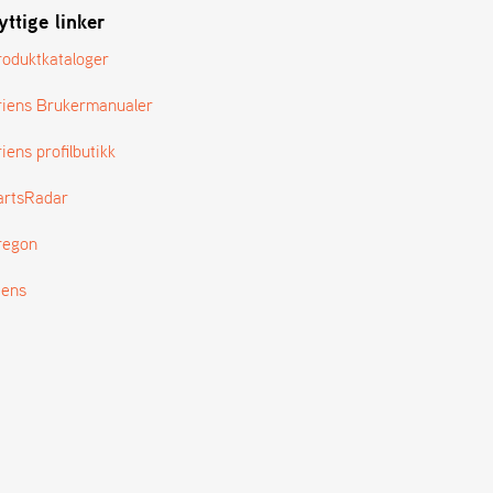
yttige linker
roduktkataloger
riens Brukermanualer
iens profilbutikk
artsRadar
regon
tens