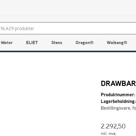
-Motor
ELIET
Stens
Oregon®
Weibang®
DRAWBAR
Produktnummer:
Lagerbeholdning
Bestillingsvare, f
2.292,50
inkl. mva.