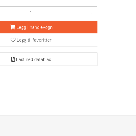
+
Legg i handlevogn
Legg til favoritter
Last ned datablad