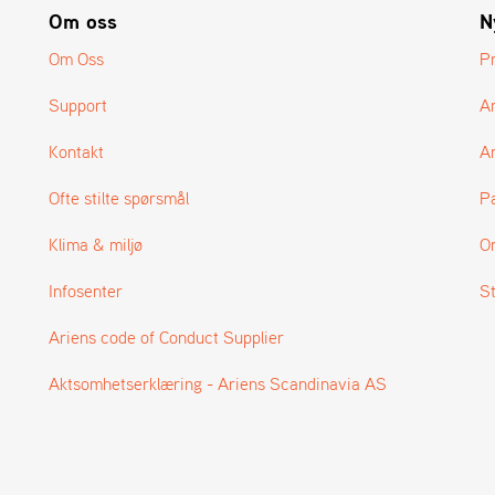
Om oss
N
Om Oss
P
Support
A
Kontakt
Ar
Ofte stilte spørsmål
P
Klima & miljø
O
Infosenter
S
Ariens code of Conduct Supplier
Aktsomhetserklæring - Ariens Scandinavia AS