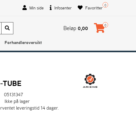
0
Min side
Infosenter
Favoritter
0
Beløp
0,00
Forhandleroversikt
-TUBE
05131347
:
Ikke på lager
orventet leveringstid 14 dager.