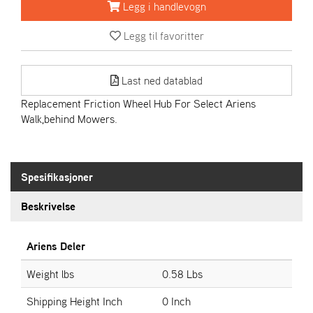
R
Legg i handlevogn
I
E
Legg til favoritter
N
S
Last ned datablad
Replacement Friction Wheel Hub For Select Ariens
A
Walk,behind Mowers.
S
-
M
O
T
Spesifikasjoner
O
R
Beskrivelse
Ariens Deler
E
L
I
Weight lbs
0.58 Lbs
E
T
Shipping Height Inch
0 Inch