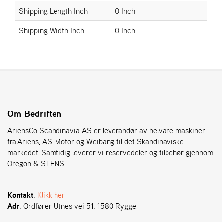
Shipping Length Inch
0 Inch
S
Shipping Width Inch
0 Inch
T
E
N
S
O
R
Om Bedriften
E
G
AriensCo Scandinavia AS er leverandør av helvare maskiner
O
fra Ariens, AS-Motor og Weibang til det Skandinaviske
N
markedet. Samtidig leverer vi reservedeler og tilbehør gjennom
®
Oregon & STENS.
W
Kontakt
:
Klikk her
E
Adr
: Ordfører Utnes vei 51. 1580 Rygge
I
B