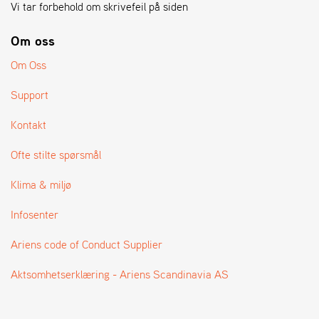
A
Vi tar forbehold om skrivefeil på siden
N
G
Om oss
®
Om Oss
F
Support
O
R
Kontakt
H
A
Ofte stilte spørsmål
N
D
Klima & miljø
L
E
Infosenter
R
O
V
Ariens code of Conduct Supplier
E
R
Aktsomhetserklæring - Ariens Scandinavia AS
S
I
K