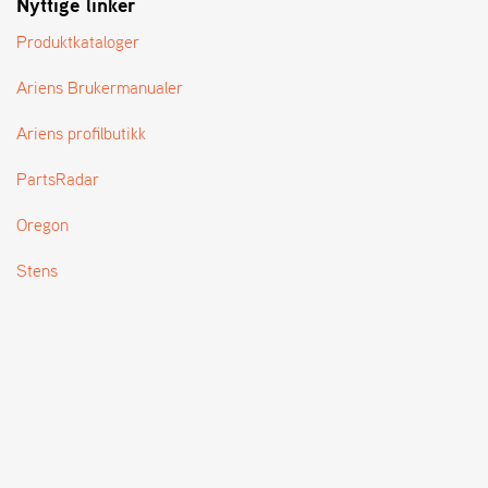
Nyttige linker
T
Produktkataloger
Ariens Brukermanualer
Ariens profilbutikk
PartsRadar
Oregon
Stens