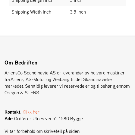
Shipping Width Inch
3.5 Inch
S
T
E
N
S
O
Om Bedriften
R
E
AriensCo Scandinavia AS er leverandør av helvare maskiner
G
fra Ariens, AS-Motor og Weibang til det Skandinaviske
O
markedet. Samtidig leverer vi reservedeler og tilbehør gjennom
N
Oregon & STENS.
®
Kontakt
:
Klikk her
W
Adr
: Ordfører Utnes vei 51. 1580 Rygge
E
I
B
Vi tar forbehold om skrivefeil på siden