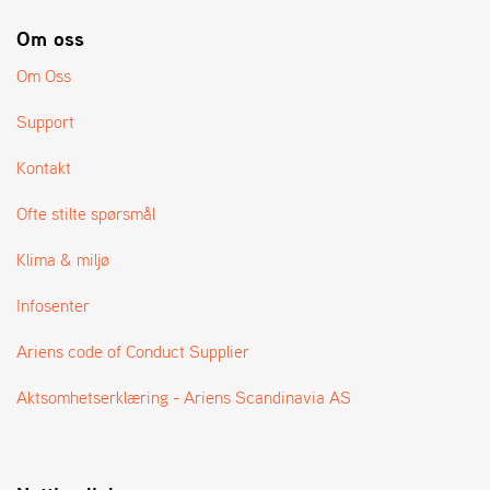
A
N
Om oss
G
®
Om Oss
Support
F
O
Kontakt
R
H
Ofte stilte spørsmål
A
N
Klima & miljø
D
L
Infosenter
E
R
Ariens code of Conduct Supplier
O
V
E
Aktsomhetserklæring - Ariens Scandinavia AS
R
S
I
K