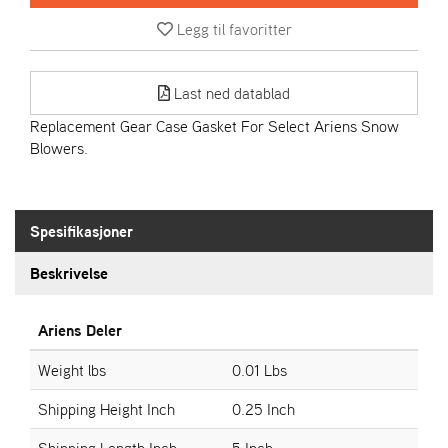
R
I
Legg til favoritter
E
N
S
Last ned datablad
Replacement Gear Case Gasket For Select Ariens Snow
Blowers.
A
S
-
M
O
Spesifikasjoner
T
O
Beskrivelse
R
Ariens Deler
E
Weight lbs
0.01 Lbs
L
I
Shipping Height Inch
0.25 Inch
E
T
Shipping Length Inch
5 Inch