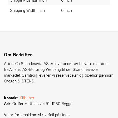
Shipping Width Inch
0 Inch
S
T
E
N
S
O
Om Bedriften
R
E
AriensCo Scandinavia AS er leverandør av helvare maskiner
G
fra Ariens, AS-Motor og Weibang til det Skandinaviske
O
markedet. Samtidig leverer vi reservedeler og tilbehør gjennom
N
Oregon & STENS.
®
Kontakt
:
Klikk her
W
Adr
: Ordfører Utnes vei 51. 1580 Rygge
E
I
B
Vi tar forbehold om skrivefeil på siden