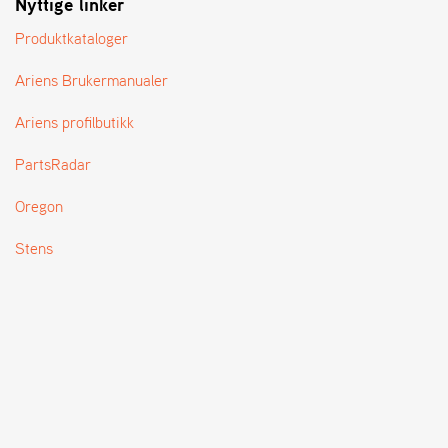
Nyttige linker
T
Produktkataloger
Ariens Brukermanualer
Ariens profilbutikk
PartsRadar
Oregon
Stens