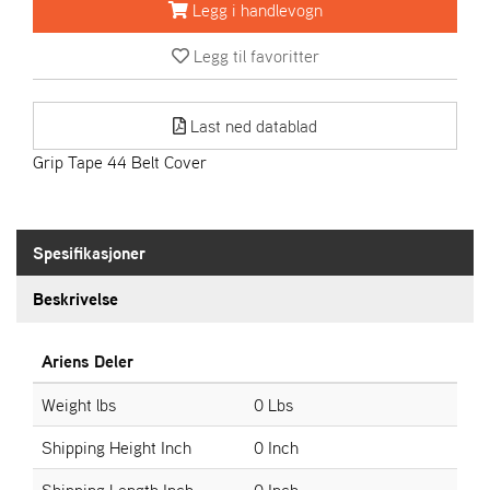
R
Legg i handlevogn
I
E
Legg til favoritter
N
S
Last ned datablad
Grip Tape 44 Belt Cover
A
S
-
M
O
Spesifikasjoner
T
O
Beskrivelse
R
Ariens Deler
E
Weight lbs
0 Lbs
L
I
Shipping Height Inch
0 Inch
E
T
Shipping Length Inch
0 Inch