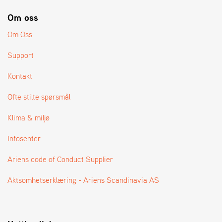
A
N
Om oss
G
®
Om Oss
Support
F
O
Kontakt
R
H
Ofte stilte spørsmål
A
N
Klima & miljø
D
L
Infosenter
E
R
Ariens code of Conduct Supplier
O
V
E
Aktsomhetserklæring - Ariens Scandinavia AS
R
S
I
K