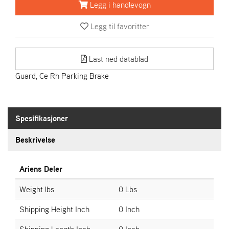
R
Legg i handlevogn
I
E
Legg til favoritter
N
S
Last ned datablad
Guard, Ce Rh Parking Brake
A
S
-
M
O
Spesifikasjoner
T
O
Beskrivelse
R
Ariens Deler
E
Weight lbs
0 Lbs
L
I
Shipping Height Inch
0 Inch
E
T
Shipping Length Inch
0 Inch