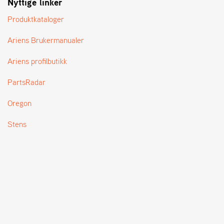
Nyttige linker
T
Produktkataloger
Ariens Brukermanualer
Ariens profilbutikk
PartsRadar
Oregon
Stens