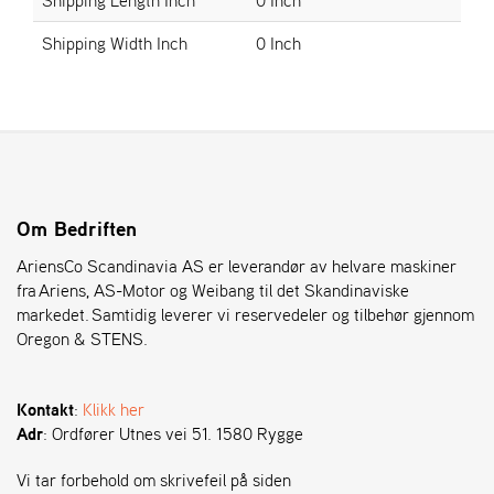
Shipping Width Inch
0 Inch
S
T
E
N
S
O
Om Bedriften
R
E
AriensCo Scandinavia AS er leverandør av helvare maskiner
G
fra Ariens, AS-Motor og Weibang til det Skandinaviske
O
markedet. Samtidig leverer vi reservedeler og tilbehør gjennom
N
Oregon & STENS.
®
Kontakt
:
Klikk her
W
Adr
: Ordfører Utnes vei 51. 1580 Rygge
E
I
B
Vi tar forbehold om skrivefeil på siden