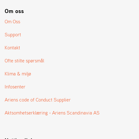
A
N
Om oss
G
®
Om Oss
Support
F
O
Kontakt
R
H
Ofte stilte spørsmål
A
N
Klima & miljø
D
L
Infosenter
E
R
Ariens code of Conduct Supplier
O
V
E
Aktsomhetserklæring - Ariens Scandinavia AS
R
S
I
K