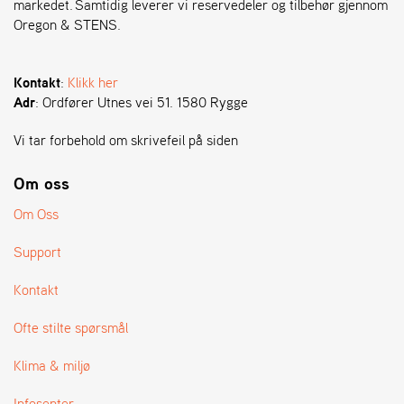
markedet. Samtidig leverer vi reservedeler og tilbehør gjennom
Oregon & STENS.
S
T
E
Kontakt
:
Klikk her
N
Adr
: Ordfører Utnes vei 51. 1580 Rygge
S
Vi tar forbehold om skrivefeil på siden
O
Om oss
R
E
Om Oss
G
O
Support
N
®
Kontakt
Ofte stilte spørsmål
W
E
Klima & miljø
I
B
Infosenter