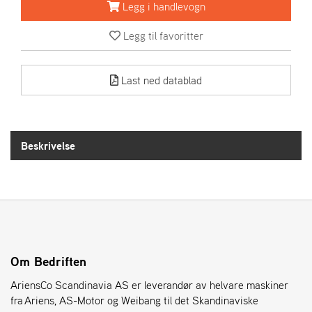
R
Legg i handlevogn
I
E
Legg til favoritter
N
S
Last ned datablad
A
S
-
M
Beskrivelse
O
T
O
R
E
L
Om Bedriften
I
AriensCo Scandinavia AS er leverandør av helvare maskiner
E
T
fra Ariens, AS-Motor og Weibang til det Skandinaviske