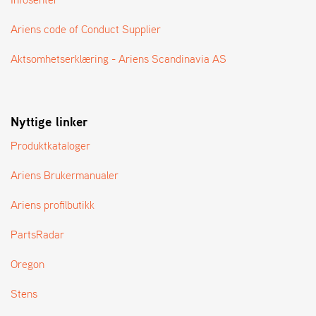
A
N
Ariens code of Conduct Supplier
G
®
Aktsomhetserklæring - Ariens Scandinavia AS
F
O
Nyttige linker
R
H
Produktkataloger
A
N
D
Ariens Brukermanualer
L
E
Ariens profilbutikk
R
O
PartsRadar
V
E
Oregon
R
S
Stens
I
K