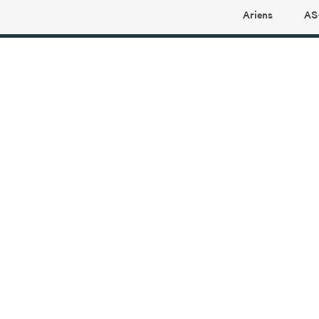
Ariens
AS
Ariens profilbutikk