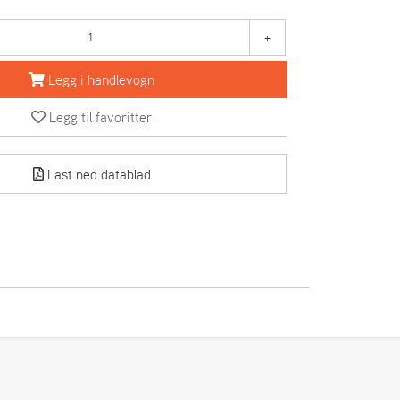
+
Legg i handlevogn
Legg til favoritter
Last ned datablad