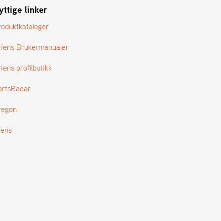
yttige linker
roduktkataloger
riens Brukermanualer
iens profilbutikk
artsRadar
regon
tens