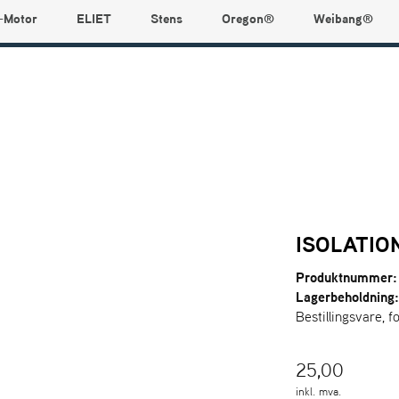
-Motor
ELIET
Stens
Oregon®
Weibang®
ISOLATIO
Produktnummer:
Lagerbeholdning
Bestillingsvare, f
25,00
inkl. mva.