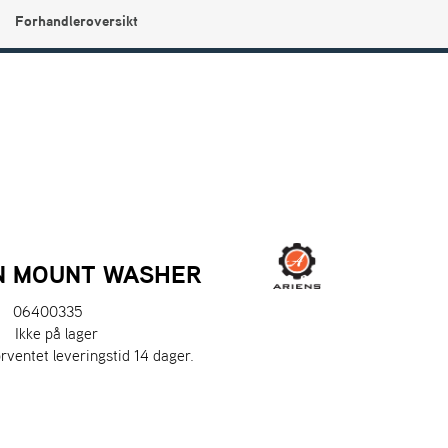
Forhandleroversikt
0
Min side
Infosenter
Favoritter
N MOUNT WASHER
06400335
:
Ikke på lager
orventet leveringstid 14 dager.