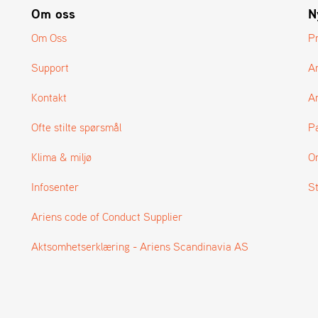
Om oss
N
Om Oss
P
Support
A
Kontakt
Ar
Ofte stilte spørsmål
P
Klima & miljø
O
Infosenter
S
Ariens code of Conduct Supplier
Aktsomhetserklæring - Ariens Scandinavia AS