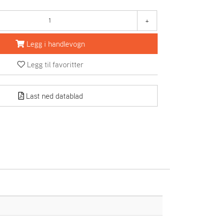
+
Legg i handlevogn
Legg til favoritter
Last ned datablad