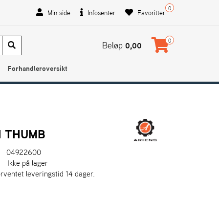
0
Min side
Infosenter
Favoritter
0
Beløp
0,00
Forhandleroversikt
H THUMB
04922600
:
Ikke på lager
orventet leveringstid 14 dager.