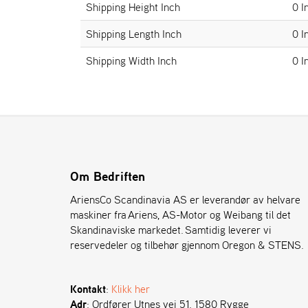
Shipping Height Inch
0 I
Shipping Length Inch
0 I
Shipping Width Inch
0 I
Om Bedriften
AriensCo Scandinavia AS er leverandør av helvare
maskiner fra Ariens, AS-Motor og Weibang til det
Skandinaviske markedet. Samtidig leverer vi
reservedeler og tilbehør gjennom Oregon & STENS.
Kontakt
:
Klikk her
Adr
: Ordfører Utnes vei 51. 1580 Rygge