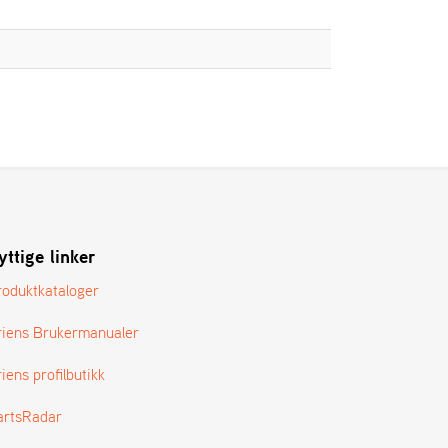
yttige linker
roduktkataloger
riens Brukermanualer
iens profilbutikk
artsRadar