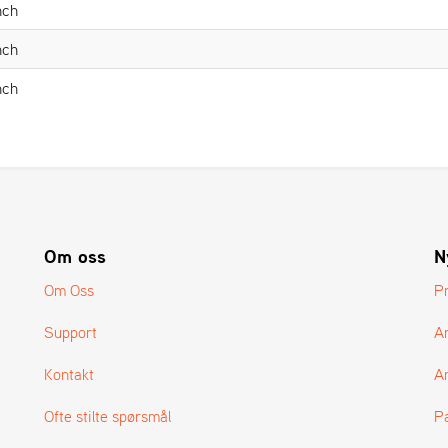
nch
nch
nch
Om oss
N
Om Oss
P
Support
A
Kontakt
Ar
Ofte stilte spørsmål
P