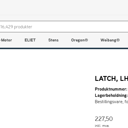
-Motor
ELIET
Stens
Oregon®
Weibang®
LATCH, L
Produktnummer:
Lagerbeholdning
Bestillingsvare, f
227,50
inkl. mva.