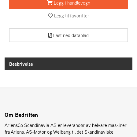
R
Legg i handlevogn
I
E
Legg til favoritter
N
S
Last ned datablad
A
S
-
M
Beskrivelse
O
T
O
R
E
L
Om Bedriften
I
AriensCo Scandinavia AS er leverandør av helvare maskiner
E
T
fra Ariens, AS-Motor og Weibang til det Skandinaviske