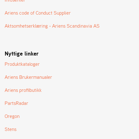
A
N
Ariens code of Conduct Supplier
G
®
Aktsomhetserklæring - Ariens Scandinavia AS
F
O
Nyttige linker
R
H
Produktkataloger
A
N
D
Ariens Brukermanualer
L
E
Ariens profilbutikk
R
O
PartsRadar
V
E
Oregon
R
S
Stens
I
K