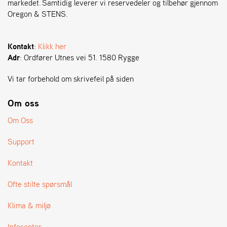
markedet. Samtidig leverer vi reservedeler og tilbehør gjennom
Oregon & STENS.
S
T
E
Kontakt
:
Klikk her
N
Adr
: Ordfører Utnes vei 51. 1580 Rygge
S
Vi tar forbehold om skrivefeil på siden
O
Om oss
R
E
Om Oss
G
O
Support
N
®
Kontakt
Ofte stilte spørsmål
W
E
Klima & miljø
I
B
Infosenter