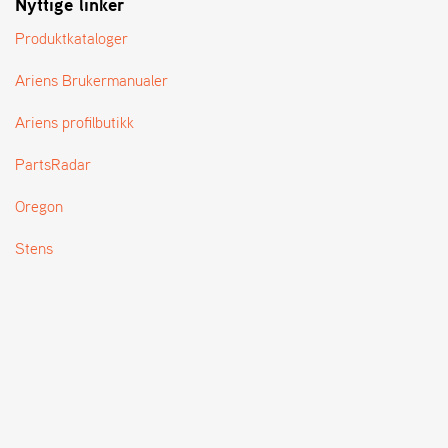
Nyttige linker
T
Produktkataloger
Ariens Brukermanualer
Ariens profilbutikk
PartsRadar
Oregon
Stens