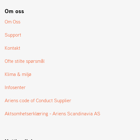
A
N
Om oss
G
®
Om Oss
Support
F
O
Kontakt
R
H
Ofte stilte spørsmål
A
N
Klima & miljø
D
L
Infosenter
E
R
Ariens code of Conduct Supplier
O
V
E
Aktsomhetserklæring - Ariens Scandinavia AS
R
S
I
K