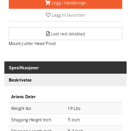
R
Legg i handlevogn
I
E
Legg til favoritter
N
S
Last ned datablad
Mount,cutter Head Pivot
A
S
-
M
O
Spesifikasjoner
T
O
Beskrivelse
R
Ariens Deler
E
Weight lbs
1.9 Lbs
L
I
Shipping Height Inch
5 Inch
E
T
Shipping Length Inch
5.3 Inch