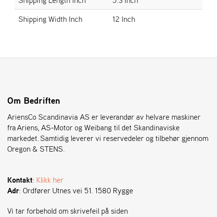
Shipping Width Inch
12 Inch
S
T
E
N
S
O
Om Bedriften
R
E
AriensCo Scandinavia AS er leverandør av helvare maskiner
G
fra Ariens, AS-Motor og Weibang til det Skandinaviske
O
markedet. Samtidig leverer vi reservedeler og tilbehør gjennom
N
Oregon & STENS.
®
Kontakt
:
Klikk her
W
Adr
: Ordfører Utnes vei 51. 1580 Rygge
E
I
B
Vi tar forbehold om skrivefeil på siden