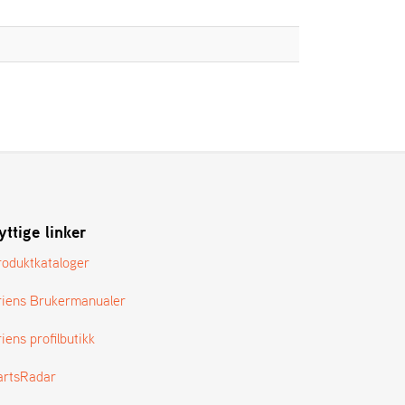
yttige linker
roduktkataloger
riens Brukermanualer
iens profilbutikk
artsRadar