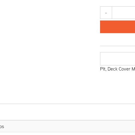
-
Plt, Deck Cover 
bs