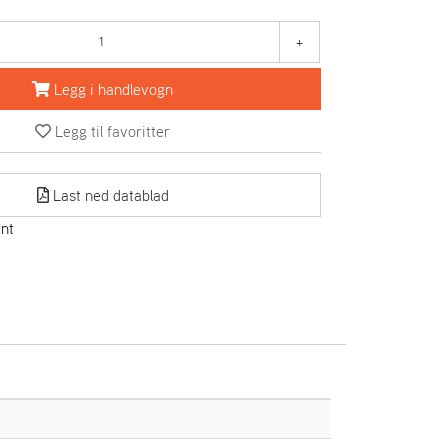
+
Legg i handlevogn
Legg til favoritter
Last ned datablad
Mnt