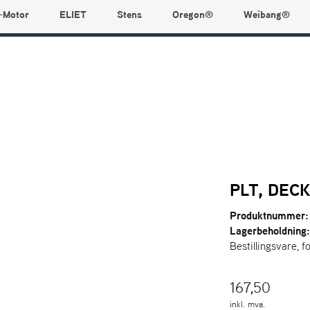
-Motor
ELIET
Stens
Oregon®
Weibang®
PLT, DEC
Produktnummer:
Lagerbeholdning
Bestillingsvare, f
167,50
inkl. mva.