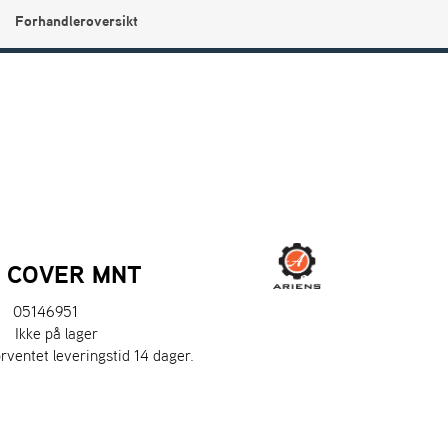
Forhandleroversikt
0
Min side
Infosenter
Favoritter
K COVER MNT
05146951
:
Ikke på lager
orventet leveringstid 14 dager.