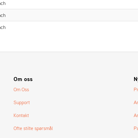
nch
nch
nch
Om oss
N
Om Oss
P
Support
A
Kontakt
Ar
Ofte stilte spørsmål
P