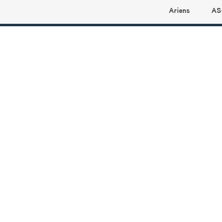
Ariens
AS
Ariens profilbutikk