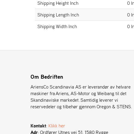
Shipping Height Inch
0 I
Shipping Length Inch
0 I
Shipping Width Inch
0 I
Om Bedriften
AriensCo Scandinavia AS er leverandør av helvare
maskiner fra Ariens, AS-Motor og Weibang til det
Skandinaviske markedet. Samtidig leverer vi
reservedeler og tilbehør gjennom Oregon & STENS.
Kontakt
:
Klikk her
Adr
: Ordfører Utnes vei 51. 1580 Rygge