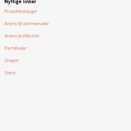
Nyttige linker
T
Produktkataloger
Ariens Brukermanualer
Ariens profilbutikk
PartsRadar
Oregon
Stens