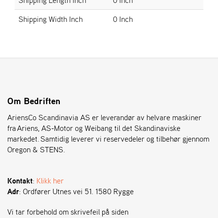
Shipping Width Inch
0 Inch
S
T
E
N
S
O
Om Bedriften
R
E
AriensCo Scandinavia AS er leverandør av helvare maskiner
G
fra Ariens, AS-Motor og Weibang til det Skandinaviske
O
markedet. Samtidig leverer vi reservedeler og tilbehør gjennom
N
Oregon & STENS.
®
Kontakt
:
Klikk her
W
Adr
: Ordfører Utnes vei 51. 1580 Rygge
E
I
B
Vi tar forbehold om skrivefeil på siden