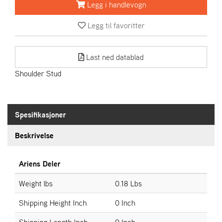
R
Legg i handlevogn
I
E
Legg til favoritter
N
S
Last ned datablad
Shoulder Stud
A
S
-
M
O
Spesifikasjoner
T
O
Beskrivelse
R
Ariens Deler
E
Weight lbs
0.18 Lbs
L
I
Shipping Height Inch
0 Inch
E
T
Shipping Length Inch
0 Inch