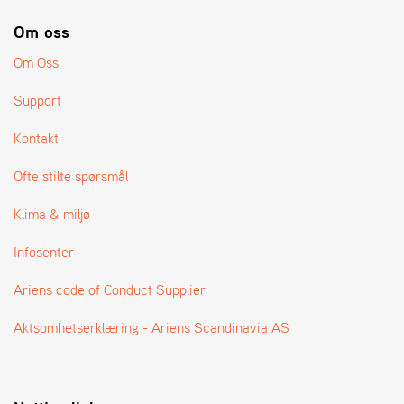
A
N
Om oss
G
®
Om Oss
Support
F
O
Kontakt
R
H
Ofte stilte spørsmål
A
N
Klima & miljø
D
L
Infosenter
E
R
Ariens code of Conduct Supplier
O
V
E
Aktsomhetserklæring - Ariens Scandinavia AS
R
S
I
K