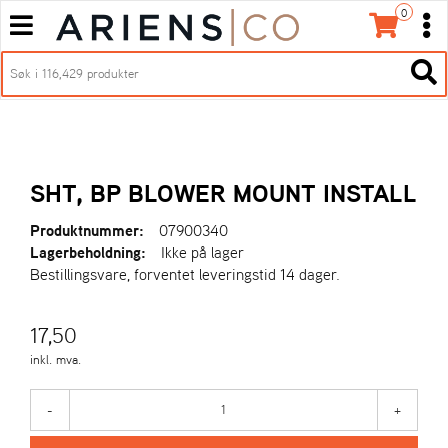
0
T
T
o
o
T
g
I
g
T
L
g
g
o
B
l
l
g
A
e
e
g
K
n
n
l
E
a
a
e
T
SHT, BP BLOWER MOUNT INSTALL
v
v
n
I
i
i
a
L
Produktnummer:
07900340
g
g
v
F
Lagerbeholdning:
Ikke på lager
a
a
O
i
Bestillingsvare, forventet leveringstid 14 dager.
t
R
t
g
S
i
i
a
I
o
o
17,50
t
D
n
n
i
inkl. mva.
E
o
N
n
-
+
A