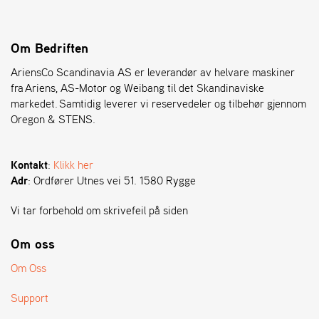
S
Om Bedriften
T
E
AriensCo Scandinavia AS er leverandør av helvare maskiner
N
fra Ariens, AS-Motor og Weibang til det Skandinaviske
S
markedet. Samtidig leverer vi reservedeler og tilbehør gjennom
Oregon & STENS.
O
R
Kontakt
:
Klikk her
E
G
Adr
: Ordfører Utnes vei 51. 1580 Rygge
O
N
Vi tar forbehold om skrivefeil på siden
®
Om oss
Om Oss
W
E
I
Support
B