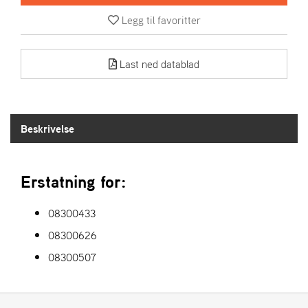
R
I
Legg til favoritter
E
N
S
Last ned datablad
A
S
Beskrivelse
-
M
O
T
Erstatning for:
O
R
08300433
08300626
E
L
08300507
I
E
T