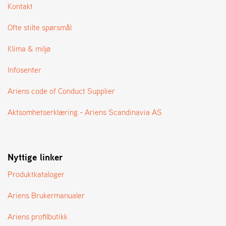
A
Kontakt
N
G
Ofte stilte spørsmål
®
Klima & miljø
F
Infosenter
O
R
Ariens code of Conduct Supplier
H
A
Aktsomhetserklæring - Ariens Scandinavia AS
N
D
L
E
R
Nyttige linker
O
V
Produktkataloger
E
R
Ariens Brukermanualer
S
I
Ariens profilbutikk
K