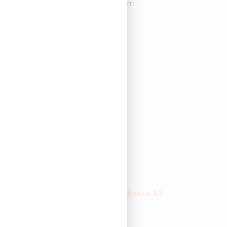
Vi tar forbehold om skrivefeil på siden
Om oss
Om Oss
Support
Kontakt
Ofte stilte spørsmål
Klima & miljø
Infosenter
Ariens code of Conduct Supplier
Aktsomhetserklæring - Ariens Scandinavia AS