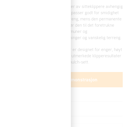
AS-Motor tilbyr 9 forskjellige modeller av sitteklippere avhengig
av brukerens behov. 2WD-modeller passer godt for smidighet
og høy arbeidshastighet på flatt terreng, mens den permanente
firehjulsdriften til AS 940 Sherpa gjør den til det foretrukne
verktøyet for anleggsgartnere, kommuner og
tjenesteleverandører på bratte skråninger og vanskelig terreng.
Selv om sitteklipperne fra AS-Motor er designet for enger, høyt
gress og ulendt terreng, gir de også utmerkede klipperesultater
på plener når de er utstyrt med et mulch-sett.
Forespør maskindemonstrasjon