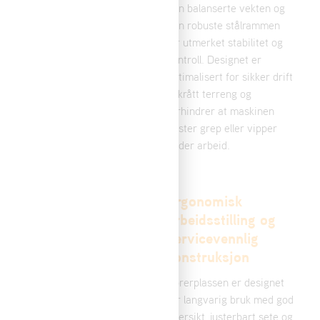
sitteklippere er bygget for
den balanserte vekten og
krevende arbeidsforhold
den robuste stålrammen
med høyt gress, kratt og
gir utmerket stabilitet og
ujevnt terreng. Kraftige
kontroll. Designet er
motorer, firehjulsdrift og
optimalisert for sikker drift
differensialsperre sørger
i skrått terreng og
for pålitelig fremdrift og
forhindrer at maskinen
jevn klipping selv i bratte
mister grep eller vipper
skråninger og på vått
under arbeid.
underlag.
Effektivt
Ergonomisk
klippesystem for
arbeidsstilling og
høyt og tett gress
servicevennlig
konstruksjon
Knivsystemet på Sherpa-
og YAK-modellene
Førerplassen er designet
håndterer grov vegetasjon
for langvarig bruk med god
og buskas opptil 1,5 meter
oversikt, justerbart sete og