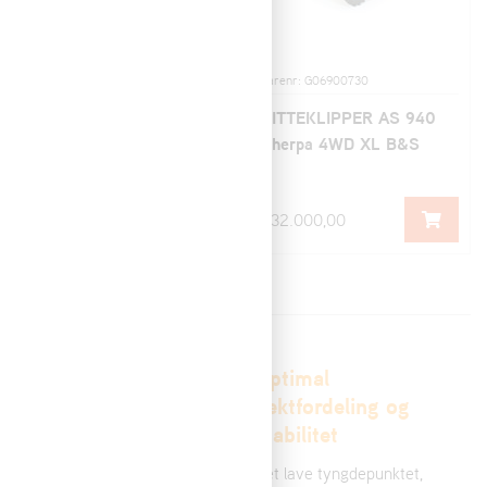
Varenr: G06900401
Varenr: G06900730
SITTEKLIPPER AS 940
SITTEKLIPPER AS 940
Sherpa 4WD RC
Sherpa 4WD XL B&S
342.000,00
232.000,00
Kraft og kapasitet
Optimal
for profesjonell
vektfordeling og
bruk
stabilitet
AS-Motor sine
Det lave tyngdepunktet,