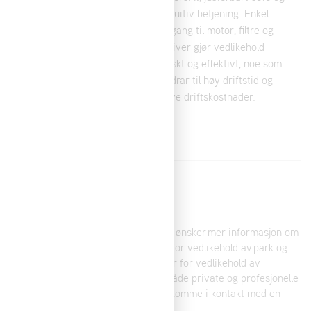
høyde. Kombinasjonen av
intuitiv betjening. Enkel
slagkniver og kraftig
tilgang til motor, filtre og
luftstrøm finhakker
kniver gjør vedlikehold
materialet og sprer det
raskt og effektivt, noe som
jevnt for et funksjonelt og
bidrar til høy driftstid og
ryddig resultat.
lave driftskostnader.
Ta kontakt med oss
Er du forhandler eller entrepenør og ønsker mer informasjon om
våre produkter eller våre løsninger for vedlikehold av park og
hage? Vi leverer komplette løsninger for vedlikehold av
uteområder, park, skog og hage til både private og profesjonelle
brukere. Bruk knappen under for å komme i kontakt med en
salgsrepresentant i ditt område.