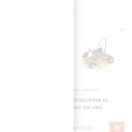
Visning:
Sorter
Navn (a > å)
NYHET
Varenr: G06900510
Varenr: G90400101
AS 920 E-SHERPA
SITTEKLIPPER AS
2WD
1040 YAK 4WD
225.000,00
289.000,00