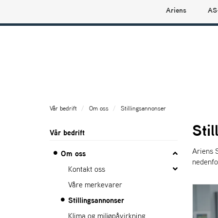
Ariens
AS
Ariens profilbutikk
Vår bedrift
Om oss
Stillingsannonser
Sti
Vår bedrift
Ariens S
Om oss
nedenfo
Kontakt oss
Våre merkevarer
Stillingsannonser
Klima og miljøpåvirkning