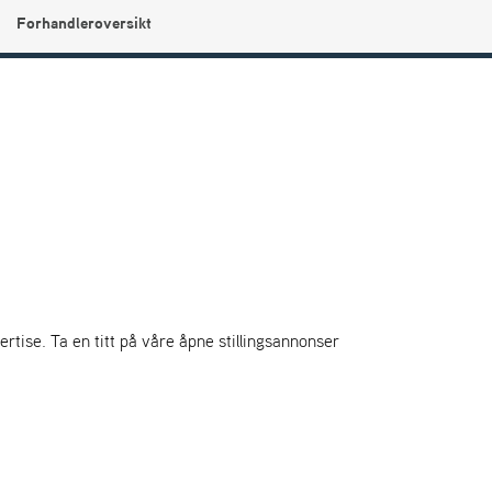
Forhandleroversikt
0
Min side
Infosenter
Favoritter
rtise. Ta en titt på våre åpne stillingsannonser