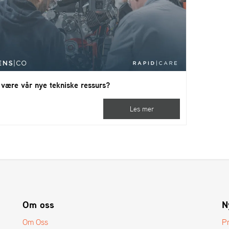
 være vår nye tekniske ressurs?
Les mer
Om oss
N
Om Oss
P