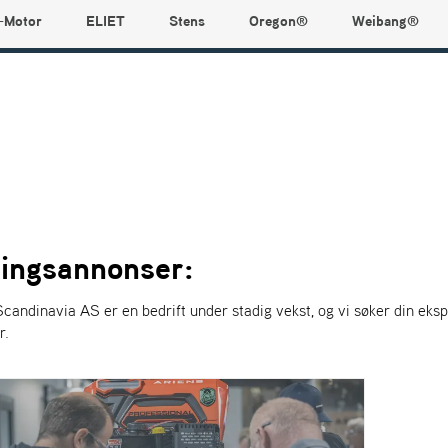
-Motor
ELIET
Stens
Oregon®
Weibang®
llingsannonser:
candinavia AS er en bedrift under stadig vekst, og vi søker din ekspe
r.