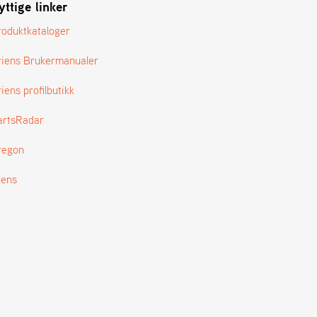
yttige linker
roduktkataloger
riens Brukermanualer
iens profilbutikk
artsRadar
regon
tens