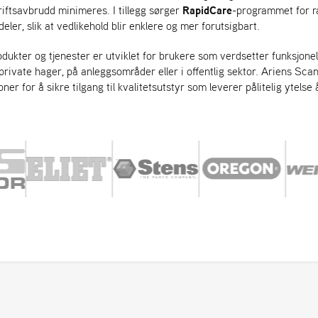
driftsavbrudd minimeres. I tillegg sørger
RapidCare
-programmet for ra
eler, slik at vedlikehold blir enklere og mer forutsigbart.
dukter og tjenester er utviklet for brukere som verdsetter funksjonell
 private hager, på anleggsområder eller i offentlig sektor. Ariens Sc
ner for å sikre tilgang til kvalitetsutstyr som leverer pålitelig ytelse å