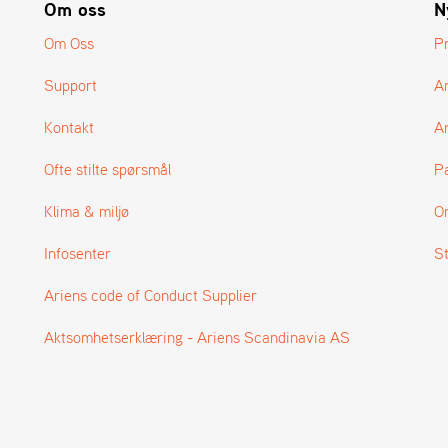
Om oss
N
Om Oss
P
Support
A
Kontakt
Ar
Ofte stilte spørsmål
P
Klima & miljø
O
Infosenter
S
Ariens code of Conduct Supplier
Aktsomhetserklæring - Ariens Scandinavia AS