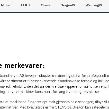
-Motor
ELIET
Stens
Oregon®
Weibang®
e merkevarer:
candinavia AS leverer robuste maskiner og utstyr for profesjonelt o
Vårt sortiment er tilpasset krevende skandinaviske forhold og inklude
ngvedlikehold. Enten det gjelder kraftige klippere for ulendt terreng,
ng, tilbyr vi maskiner konstruert for lang levetid og høy ytelse.
kre at maskinene fungerer optimalt gjennom hele sesongen, tilbyr vi 
lternativer. Med kvalitetsdeler fra STENS og Oregon kan slitedeler so