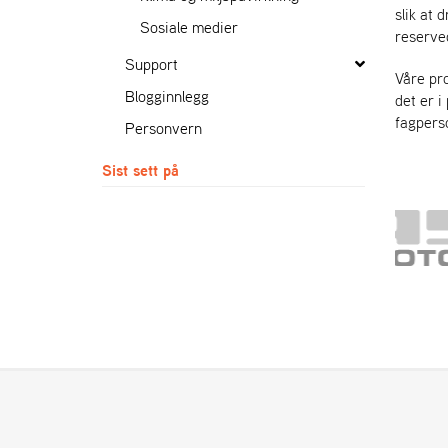
slik at 
Sosiale medier
reserved
Support
Våre pro
Blogginnlegg
det er i
fagperso
Personvern
Sist sett på