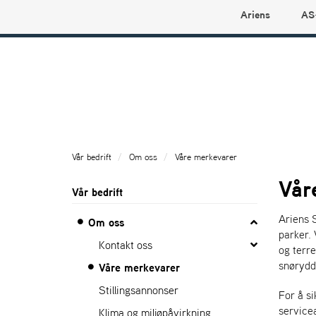
Ariens
AS
Ariens profilbutikk
Vår bedrift
Om oss
Våre merkevarer
Vår
Vår bedrift
Ariens S
Om oss
parker. 
Kontakt oss
og terre
snøryddi
Våre merkevarer
Stillingsannonser
For å si
servicea
Klima og miljøpåvirkning