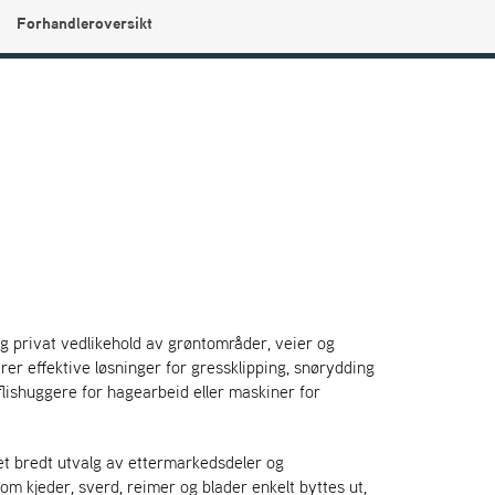
Forhandleroversikt
0
Min side
Infosenter
Favoritter
g privat vedlikehold av grøntområder, veier og
rer effektive løsninger for gressklipping, snørydding
 flishuggere for hagearbeid eller maskiner for
et bredt utvalg av ettermarkedsdeler og
m kjeder, sverd, reimer og blader enkelt byttes ut,